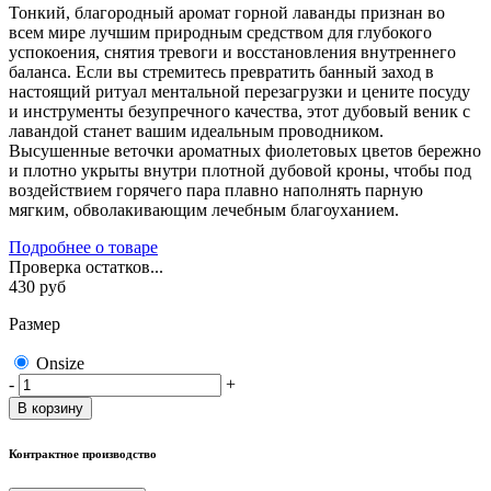
Тонкий, благородный аромат горной лаванды признан во
всем мире лучшим природным средством для глубокого
успокоения, снятия тревоги и восстановления внутреннего
баланса. Если вы стремитесь превратить банный заход в
настоящий ритуал ментальной перезагрузки и цените посуду
и инструменты безупречного качества, этот дубовый веник с
лавандой станет вашим идеальным проводником.
Высушенные веточки ароматных фиолетовых цветов бережно
и плотно укрыты внутри плотной дубовой кроны, чтобы под
воздействием горячего пара плавно наполнять парную
мягким, обволакивающим лечебным благоуханием.
Подробнее о товаре
Проверка остатков...
430
руб
Размер
Onsize
-
+
В корзину
Контрактное производство