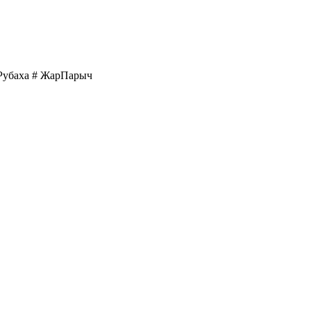
Рубаха
# ЖарПарыч