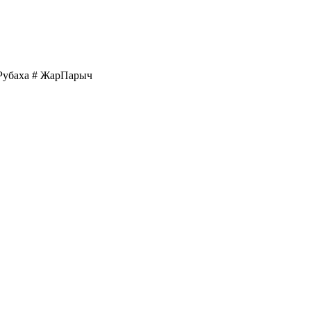
Рубаха
# ЖарПарыч