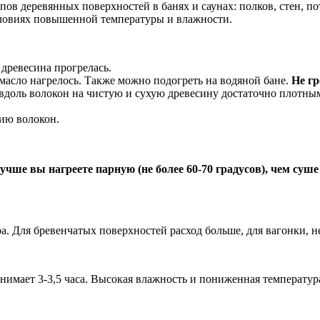
ов деревянных поверхностей в банях и саунах: полков, стен, по
словиях повышенной температуры и влажности.
 древесина прогрелась.
 масло нагрелось. Также можно подогреть на водяной бане.
Не гр
ю вдоль волокон на чистую и сухую древесину достаточно плотны
нию волокон.
чше вы нагреете парную (не более 60-70 градусов), чем суше
ера. Для бревенчатых поверхностей расход больше, для вагонки,
нимает 3-3,5 часа. Высокая влажность и пониженная температур